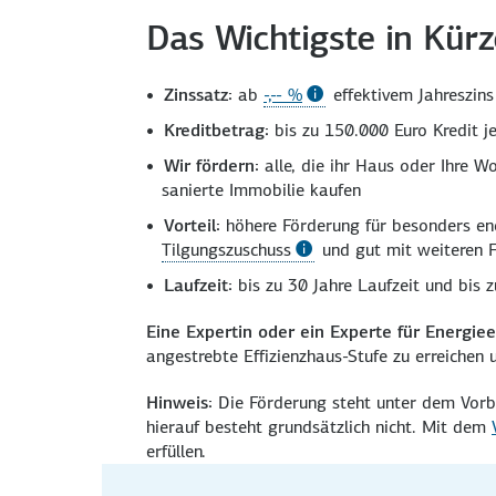
Das Wichtigste in Kürz
Zinssatz:
ab
-,-- %
effektivem Jahres­zins
Kreditbetrag:
bis zu 150.000 Euro Kredit j
Wir fördern:
alle, die ihr Haus oder Ihre Wo
sanierte Immo­bilie kaufen
Vorteil:
höhere Förder­ung für besonders ene
Tilgungszuschuss
und gut mit weiteren F
Laufzeit:
bis zu 30 Jahre Laufzeit und bis z
Eine Expertin oder ein Experte für Energie­ef
angestrebte Effizienz­haus-Stufe zu erreichen 
Hinweis:
Die Förderung steht unter dem Vorbe
hierauf besteht grund­sätzlich nicht. Mit dem
erfüllen.