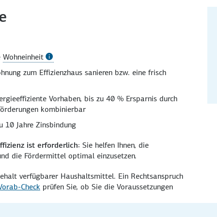
e
e
Wohneinheit
hnung zum Effizienz­haus sanieren bzw. eine frisch
rgie­effiziente Vor­haben, bis zu
40 %
Erspar­nis durch
örder­ungen kombi­nierbar
u 10 Jahre Zins­bindung
fizienz ist erforderlich:
Sie helfen Ihnen, die
und die Förder­mittel optimal einzusetzen.
halt verfügbarer Haushalts­mittel. Ein Rechts­anspruch
Vorab-Check
prüfen Sie, ob Sie die Voraussetzungen