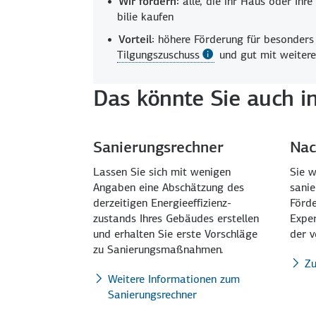
Wir fördern:
alle, die ihr Haus oder Ihr
bilie kaufen
Vorteil:
höhere Förder­ung für besonders 
Tilgungszuschuss
und gut mit weitere
Das könnte Sie auch in
Sanierungsrechner
Nac
Lassen Sie sich mit wenigen
Sie w
Angaben eine Abschätzung des
sanie
derzeitigen Energie­effizienz­
Förde
zustands Ihres Gebäudes erstellen
Exper
und erhalten Sie erste Vorschläge
der v
zu Sanierungs­maßnahmen.
Zu
Weitere Informationen zum
Sanierungsrechner