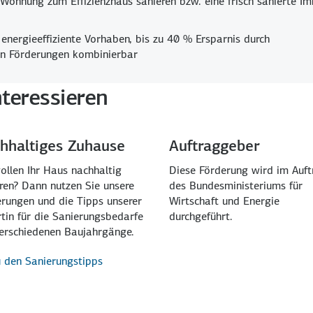
e Wohnung zum Effizienz­haus sanieren bzw. eine frisch sanierte I
energie­effiziente Vor­haben, bis zu
40 %
Erspar­nis durch
n Förder­ungen kombi­nierbar
teressieren
hhaltiges Zuhause
Auftraggeber
ollen Ihr Haus nach­haltig
Diese Förderung wird im Auft
ren? Dann nutzen Sie unsere
des Bundesministeriums für
rungen und die Tipps unserer
Wirtschaft und Energie
tin für die Sanierungs­bedarfe
durchgeführt.
er­schiedenen Bau­jahrgänge.
 den Sanierungstipps