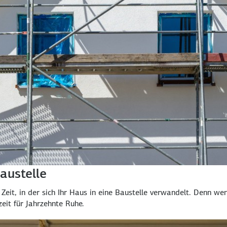
austelle
e Zeit, in der sich Ihr Haus in eine Bau­stelle verwandelt. Denn 
eit für Jahr­zehnte Ruhe.