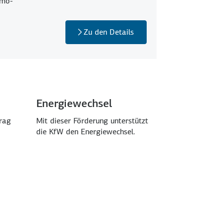
mmo­
Zu den Details
Energiewechsel
rag
Mit dieser Förderung unter­stützt
die KfW den Energie­wechsel.