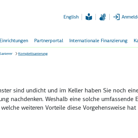
Zum
Hauptinhalt
English
Anmeld
 Einrichtungen
Partnerportal
Internationale Finanzierung
Ka
Sanierer
Komplettsanierung
nster sind undicht und im Keller haben Sie noch ein
erung nach­denken. Weshalb eine solche umfassende 
 welche weiteren Vorteile diese Vorgehens­weise hat 