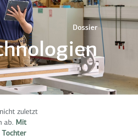
Dossier
chnologien
icht zuletzt
n ab.
Mit
 Tochter