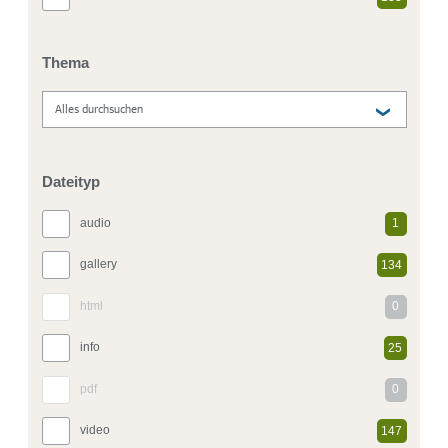
Thema
Dateityp
audio
1
gallery
134
html
0
info
25
pdf
0
video
147