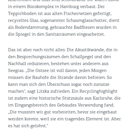
Aluminium und Glas sind secondhand: Sie waren zuvor
in einem Bürokomplex in Hamburg verbaut. Der
Teppichboden ist aus alten Fischernetzen gefertigt,
recyceltes Glas, sogenannter Schaumglasschotter, dient
als Bodendämmung, gebrauchte Badfliesen wurden in
die Spiegel in den Sanitärräumen eingearbeitet.
Das ist aber noch nicht alles: Die Akustikwände, die in
den Besprechungsräumen den Schallpegel und den
Nachhall reduzieren, bestehen unter anderem aus
Seegras. „Die Ostsee ist voll davon, jeden Morgen
müssen die Bauhöfe die Strände davon befreien. So
kann man sich den Überschuss sogar noch zunutze
machen“, sagt Litzka zufrieden. Ein Recyclinghighlight
ist zudem eine historische Stützsäule aus Karlsruhe, die
im Eingangsbereich des Gebäudes Verwendung fand.
„Die mussten wir gut vorbereiten, bevor sie eingebaut
werden konnte, weil sie ein tragendes Element ist. Aber
es hat sich gelohnt.“