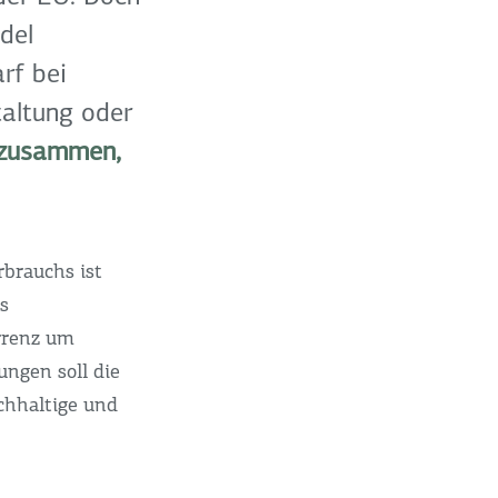
del
rf bei
taltung oder
 zusammen,
brauchs ist
s
urrenz um
ungen soll die
achhaltige und