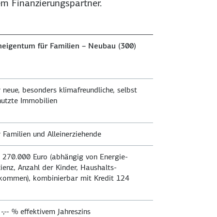
m Finanzierungs­partner.
eigentum für Familien – Neu­bau (300)
 neue, besonders klima­freundliche, selbst
utzte Immobilien
 Familien und Allein­erziehende
s 270.000 Euro (abhängig von Energie­
zienz, Anzahl der Kinder, Haushalts­
kommen), kombinierbar mit Kredit 124
b
-,-- %
effektivem Jahreszins