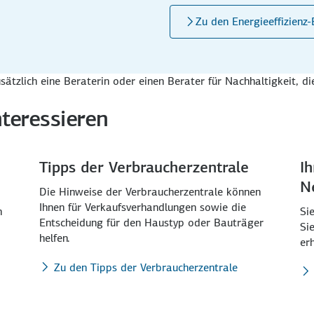
Zu den Energieeffizienz
tzlich eine Beraterin oder einen Berater für Nach­haltigkeit, die
teressieren
Tipps der Verbraucher­zentrale
I
N
Die Hinweise der Verbraucher­zentrale können
Ihnen für Verkaufs­verhandlungen sowie die
n
Si
Entscheidung für den Haus­typ oder Bau­träger
Si
helfen.
er
Zu den Tipps der Verbraucherzentrale