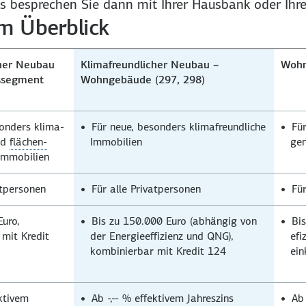
ts besprechen Sie dann mit Ihrer Hausbank oder Ihre
im Überblick
cher Neubau
Klimafreundlicher Neubau –
Wohn
s­segment
Wohngebäude (297, 298)
sonders klima­
Für neue, besonders klima­freundliche
Für
nd
flächen­
Immobilien
gen
mmobilien
at­personen
Für alle Privat­personen
Für
Euro,
Bis zu 150.000 Euro (abhängig von
Bi
mit Kredit
der Energie­effizienz und QNG),
efi
kombinierbar mit Kredit 124
ein
ktivem
Ab
-,-- %
effektivem Jahreszins
A