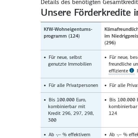
Details des benötigten Gesamt­kredi
Unsere Förderkredite 
KfW-Wohneigentums­
Klimafreundli
programm (124)
im Niedrigprei
(296)
Für neue, selbst
Für neue, be
genutzte Immobilien
freundliche u
effiziente
I
Für alle Privat­personen
Für alle Priv
Bis 100.000 Euro,
Bis 100.000 
kombinierbar mit
kombinierbar 
Kredit 296, 297, 298,
124
300
Ab
-,-- %
effektivem
Ab
-,-- %
effe