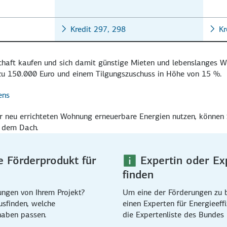
Kredit 297, 298
Kr
chaft kaufen und sich damit günstige Mieten und lebens­langes W
 zu
150.000 Euro
und einem Tilgungs­zuschuss in Höhe von
15 %
.
ens
r neu er­richteten Wohnung erneuer­bare Energien nutzen, können S
 dem Dach.
e Förderprodukt für
Expertin oder Exp
finden
ungen von Ihrem Projekt?
Um eine der Förderungen zu b
usfinden, welche
einen Experten für Energie­effi
haben passen.
die Expertenliste des Bundes 