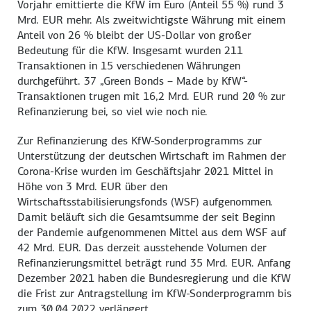
Vorjahr emittierte die KfW im Euro (Anteil 55 %) rund 3
Mrd. EUR mehr. Als zweitwichtigste Währung mit einem
Anteil von 26 % bleibt der US-Dollar von großer
Bedeutung für die KfW. Insgesamt wurden 211
Transaktionen in 15 verschiedenen Währungen
durchgeführt. 37 „Green Bonds – Made by KfW“-
Transaktionen trugen mit 16,2 Mrd. EUR rund 20 % zur
Refinanzierung bei, so viel wie noch nie.
Zur Refinanzierung des KfW-Sonderprogramms zur
Unterstützung der deutschen Wirtschaft im Rahmen der
Corona-Krise wurden im Geschäftsjahr 2021 Mittel in
Höhe von 3 Mrd. EUR über den
Wirtschaftsstabilisierungsfonds (WSF) aufgenommen.
Damit beläuft sich die Gesamtsumme der seit Beginn
der Pandemie aufgenommenen Mittel aus dem WSF auf
42 Mrd. EUR. Das derzeit ausstehende Volumen der
Refinanzierungsmittel beträgt rund 35 Mrd. EUR. Anfang
Dezember 2021 haben die Bundesregierung und die KfW
die Frist zur Antragstellung im KfW-Sonderprogramm bis
zum 30.04.2022 verlängert.