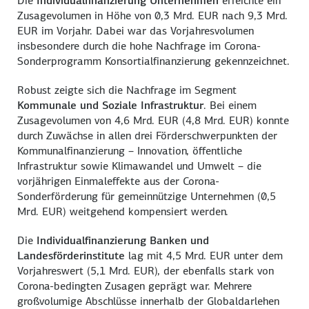
Die
Individualfinanzierung Unternehmen
erreichte ein
Zusagevolumen in Höhe von 0,3 Mrd. EUR nach 9,3 Mrd.
EUR im Vorjahr. Dabei war das Vorjahresvolumen
insbesondere durch die hohe Nachfrage im Corona-
Sonderprogramm Konsortialfinanzierung gekennzeichnet.
Robust zeigte sich die Nachfrage im Segment
Kommunale und Soziale Infrastruktur
. Bei einem
Zusagevolumen von 4,6 Mrd. EUR (4,8 Mrd. EUR) konnte
durch Zuwächse in allen drei Förderschwerpunkten der
Kommunalfinanzierung – Innovation, öffentliche
Infrastruktur sowie Klimawandel und Umwelt – die
vorjährigen Einmaleffekte aus der Corona-
Sonderförderung für gemeinnützige Unternehmen (0,5
Mrd. EUR) weitgehend kompensiert werden.
Die
Individualfinanzierung Banken und
Landesförderinstitute
lag mit 4,5 Mrd. EUR unter dem
Vorjahreswert (5,1 Mrd. EUR), der ebenfalls stark von
Corona-bedingten Zusagen geprägt war. Mehrere
großvolumige Abschlüsse innerhalb der Globaldarlehen