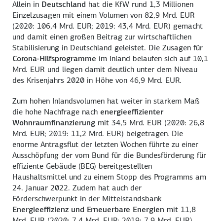
Allein in
Deutschland
hat die KfW rund 1,3 Millionen
Einzelzusagen mit einem Volumen von 82,9 Mrd. EUR
(2020: 106,4 Mrd. EUR; 2019: 43,4 Mrd. EUR) gemacht
und damit einen großen Beitrag zur wirtschaftlichen
Stabilisierung in Deutschland geleistet. Die Zusagen für
Corona-Hilfsprogramme
im Inland belaufen sich auf 10,1
Mrd. EUR und liegen damit deutlich unter dem Niveau
des Krisenjahrs 2020 in Höhe von 46,9 Mrd. EUR.
Zum hohen Inlandsvolumen hat weiter in starkem Maß
die hohe Nachfrage nach
energieeffizienter
Wohnraumfinanzierung
mit 34,5 Mrd. EUR (2020: 26,8
Mrd. EUR; 2019: 11,2 Mrd. EUR) beigetragen. Die
enorme Antragsflut der letzten Wochen führte zu einer
Ausschöpfung der vom Bund für die Bundesförderung für
effiziente Gebäude (BEG) bereitgestellten
Haushaltsmittel und zu einem Stopp des Programms am
24. Januar 2022. Zudem hat auch der
Förderschwerpunkt in der Mittelstandsbank
Energieeffizienz und Erneuerbare Energien
mit 11,8
Mrd. EUR (2020: 7,4 Mrd. EUR; 2019: 7,9 Mrd. EUR)