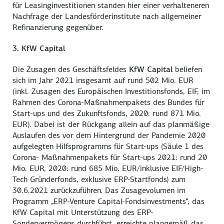
für Leasinginvestitionen standen hier einer verhalteneren
Nachfrage der Landesförderinstitute nach allgemeiner
Refinanzierung gegenüber.
3. KfW Capital
Die Zusagen des Geschäftsfeldes
KfW Capital
beliefen
sich im Jahr 2021 insgesamt auf rund 502 Mio. EUR
(inkl. Zusagen des Europäischen Investitionsfonds, EIF, im
Rahmen des Corona-Maßnahmenpakets des Bundes für
Start-ups und des Zukunftsfonds, 2020: rund 871 Mio.
EUR). Dabei ist der Rückgang allein auf das planmäßige
Auslaufen des vor dem Hintergrund der Pandemie 2020
aufgelegten Hilfsprogramms für Start-ups (Säule 1 des
Corona- Maßnahmenpakets für Start-ups 2021: rund 20
Mio. EUR, 2020: rund 685 Mio. EUR/inklusive EIF/High-
Tech Gründerfonds, exklusive ERP-Startfonds) zum
30.6.2021 zurückzuführen. Das Zusagevolumen im
Programm „ERP-Venture Capital-Fondsinvestments“, das
KfW Capital mit Unterstützung des ERP-
Sondervermögens durchführt, erreichte plangemäß das