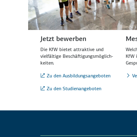
Jetzt bewerben
Mes
Die KfW bietet attraktive und
Welch
vielfältige Beschäf­tigungs­möglich­
KfW i
keiten.
Gespr
Zu den Ausbildungsangeboten
Ve
Zu den Studienangeboten