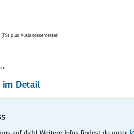
 (FS) plus Auslandssemester
ster
im Detail
ss
ns auf dich! Weitere Infos findest du unter