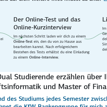
Der Online-Test und das
L
Online-Kurzinterview
Im
Ge
Im nächsten Schritt laden wir dich zu einem
ei
de
Online-Test
ein, den du von zu Hause aus
Si
bearbeiten kannst. Nach erfolgreichem
de
Bestehen des Tests erhältst du eine Einladung
zu einem
Online-Interview
.
Dual Studierende erzählen über 
ftsinformatik und Master of Fin
nd des Studiums jedes Semester zwisc
hnet die KfW Bankengruppe für mich a