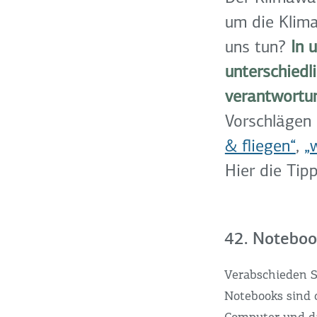
um die Klim
uns tun?
In 
unterschiedl
verantwortun
Vorschlägen 
& fliegen“
,
„
Hier die Tip
42. Noteboo
Verabschieden S
Notebooks sind 