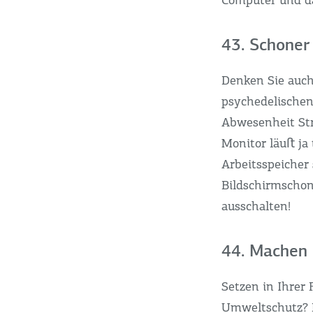
Computer und da
43. Schoner
Denken Sie auch
psychedelische
Abwesenheit Stro
Monitor läuﬅ ja
Arbeitsspeicher
Bildschirmscho
ausschalten!
44. Machen 
Setzen in Ihrer 
Umweltschutz? Er