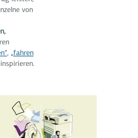
nzelne von
n,
ren
en“
,
„fahren
nspirieren.