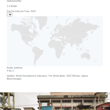
Geburtenziffer
1,4
Kinder
Durchschnitt pro Frau, 2010
Kinder weltweit
0 bis 2
Quellen: World Development Indicators, The World Bank; UNCTADstat, eigene
Berechnungen