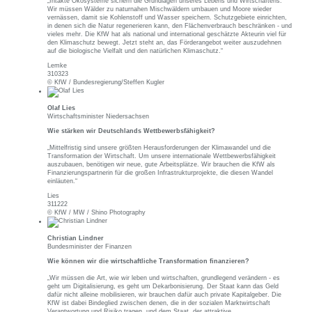
„Intakte Ökosysteme sichern die Grundlagen unseres Lebens und Wirtschaftens.
Wir müssen Wälder zu naturnahen Mischwäldern umbauen und Moore wieder
vernässen, damit sie Kohlenstoff und Wasser speichern. Schutzgebiete einrichten,
in denen sich die Natur regenerieren kann, den Flächenverbrauch beschränken - und
vieles mehr. Die KfW hat als national und international geschätzte Akteurin viel für
den Klimaschutz bewegt. Jetzt steht an, das Förderangebot weiter auszudehnen
auf die biologische Vielfalt und den natürlichen Klimaschutz.“
Lemke
310323
© KfW / Bundesregierung/Steffen Kugler
Olaf Lies
Wirtschaftsminister Niedersachsen
Wie stärken wir Deutschlands Wettbewerbsfähigkeit?
„Mittelfristig sind unsere größten Herausforderungen der Klimawandel und die
Transformation der Wirtschaft. Um unsere internationale Wettbewerbsfähigkeit
auszubauen, benötigen wir neue, gute Arbeitsplätze. Wir brauchen die KfW als
Finanzierungspartnerin für die großen Infrastrukturprojekte, die diesen Wandel
einläuten.“
Lies
311222
© KfW / MW / Shino Photography
Christian Lindner
Bundesminister der Finanzen
Wie können wir die wirtschaftliche Transformation finanzieren?
„Wir müssen die Art, wie wir leben und wirtschaften, grundlegend verändern - es
geht um Digitalisierung, es geht um Dekarbonisierung. Der Staat kann das Geld
dafür nicht alleine mobilisieren, wir brauchen dafür auch private Kapitalgeber. Die
KfW ist dabei Bindeglied zwischen denen, die in der sozialen Marktwirtschaft
Verantwortung und Risiko tragen, und dem Staat, der attraktive