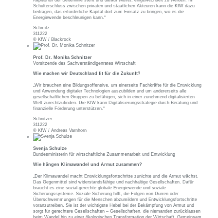
Schulterschluss zwischen privaten und staatlichen Akteuren kann die KfW dazu
beitragen, das erforderliche Kapital dort zum Einsatz zu bringen, wo es die
Energiewende beschleunigen kann.“
Schmitz
311222
© KfW / Blackrock
Prof. Dr. Monika Schnitzer
Vorsitzende des Sachverständigenrates Wirtschaft
Wie machen wir Deutschland fit für die Zukunft?
„Wir brauchen eine Bildungsoffensive, um einerseits Fachkräfte für die Entwicklung
und Anwendung digitaler Technologien auszubilden und um andererseits alle
gesellschaftlichen Gruppen zu befähigen, sich in einer zunehmend digitalisierten
Welt zurechtzufinden. Die KfW kann Digitalisierungsstrategie durch Beratung und
finanzielle Förderung unterstützen.“
Schnitzer
311222
© KfW / Andreas Varnhorn
Svenja Schulze
Bundesministerin für wirtschaftliche Zusammenarbeit und Entwicklung
Wie hängen Klimawandel und Armut zusammen?
„Der Klimawandel macht Entwicklungsfortschritte zunichte und die Armut wächst.
Das Gegenmittel sind widerstandsfähige und nachhaltige Gesellschaften. Dafür
braucht es eine sozial-gerechte globale Energiewende und soziale
Sicherungssysteme. Soziale Sicherung hilft, die Folgen von Dürren oder
Überschwemmungen für die Menschen abzumildern und Entwicklungsfortschritte
voranzutreiben. Sie ist der wichtigste Hebel bei der Bekämpfung von Armut und
sorgt für gerechtere Gesellschaften – Gesellschaften, die niemanden zurücklassen
beim Wandel hin zu einer ökologischen Transformation der Wirtschaft. Gemeinsam