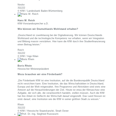
Neske
311222
© KfW / Landesbank Baden-Württemberg
Hans W. Reich
KfW-Vorstandssprecher a.D.
Wie können wir Deutschlands Wohlstand erhalten?
„Deutschland ist zweitklassig bei der Digitalisierung. Wir können Deutschlands
Wohlstand und die technologische Kompetenz nur erhalten, wenn wir Integration
und Bildung massiv verstärken. Hier kann die KfW durch ihre Studienfinanzierung
einen Beitrag leisten.“
Reich
311222
© KfW / Ingo Kilian
Boris Rhein
Hessischer Ministerpräsident
Wozu brauchen wir eine Förderbank?
„Die Förderbank KfW ist eine Institution, auf die die Bundesrepublik Deutschland
nicht verzichten kann. Eine Institution, die das Wirtschaftsleben in Deutschland,
Europa und der Welt mitgestaltet. Ihre Programme und Aktivitäten sind stets eine
Antwort auf die Herausforderungen der Zeit. Heute ist etwa der Klimaschutz eine
Aufgabe, der sich alle, die verantwortlich handeln, stellen müssen. Auch die KfW
hat ihre Arbeit im Geflecht der Wirtschaft darauf eingestellt. Das Land Hessen ist
stolz darauf, eine Institution wie die KfW in seiner größten Stadt zu wissen.“
Rhein
311222
© KfW / Hessische Staatskanzlei, Sinah Osner