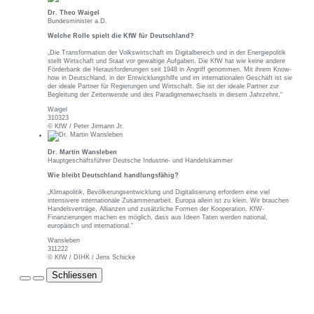
Dr. Theo Waigel
Bundesminister a.D.
Welche Rolle spielt die KfW für Deutschland?
„Die Transformation der Volkswirtschaft im Digitalbereich und in der Energiepolitik
stellt Wirtschaft und Staat vor gewaltige Aufgaben. Die KfW hat wie keine andere
Förderbank die Herausforderungen seit 1948 in Angriff genommen. Mit ihrem Know-
how in Deutschland, in der Entwicklungshilfe und im internationalen Geschäft ist sie
der ideale Partner für Regierungen und Wirtschaft. Sie ist der ideale Partner zur
Begleitung der Zeitenwende und des Paradigmenwechsels in diesem Jahrzehnt.“
Waigel
310323
© KfW / Peter Jirmann Jr.
Dr. Martin Wansleben
Hauptgeschäftsführer Deutsche Industrie- und Handelskammer
Wie bleibt Deutschland handlungsfähig?
„Klimapolitik, Bevölkerungsentwicklung und Digitalisierung erfordern eine viel
intensivere internationale Zusammenarbeit. Europa allein ist zu klein. Wir brauchen
Handelsverträge, Allianzen und zusätzliche Formen der Kooperation. KfW-
Finanzierungen machen es möglich, dass aus Ideen Taten werden national,
europäisch und international.“
Wansleben
311222
© KfW / DIHK / Jens Schicke
Schliessen