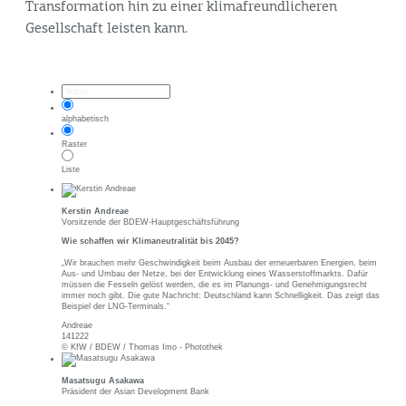
Transformation hin zu einer klimafreundlicheren
Gesellschaft leisten kann.
alphabetisch
Raster
Liste
Kerstin Andreae
Vorsitzende der BDEW-Hauptgeschäftsführung
Wie schaffen wir Klimaneutralität bis 2045?
„Wir brauchen mehr Geschwindigkeit beim Ausbau der erneuerbaren Energien, beim
Aus- und Umbau der Netze, bei der Entwicklung eines Wasserstoffmarkts. Dafür
müssen die Fesseln gelöst werden, die es im Planungs- und Genehmigungsrecht
immer noch gibt. Die gute Nachricht: Deutschland kann Schnelligkeit. Das zeigt das
Beispiel der LNG-Terminals.“
Andreae
141222
© KfW / BDEW / Thomas Imo - Photothek
Masatsugu Asakawa
Präsident der Asian Development Bank