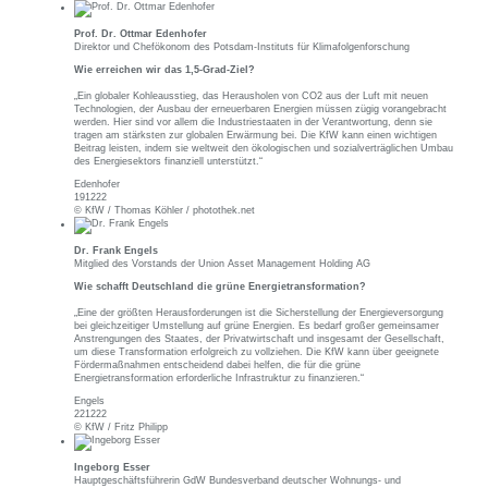
Prof. Dr. Ottmar Edenhofer
Direktor und Chefökonom des Potsdam-Instituts für Klimafolgenforschung
Wie erreichen wir das 1,5-Grad-Ziel?
„Ein globaler Kohleausstieg, das Herausholen von CO2 aus der Luft mit neuen
Technologien, der Ausbau der erneuerbaren Energien müssen zügig vorangebracht
werden. Hier sind vor allem die Industriestaaten in der Verantwortung, denn sie
tragen am stärksten zur globalen Erwärmung bei. Die KfW kann einen wichtigen
Beitrag leisten, indem sie weltweit den ökologischen und sozialverträglichen Umbau
des Energiesektors finanziell unterstützt.“
Edenhofer
191222
© KfW / Thomas Köhler / photothek.net
Dr. Frank Engels
Mitglied des Vorstands der Union Asset Management Holding AG
Wie schafft Deutschland die grüne Energietransformation?
„Eine der größten Herausforderungen ist die Sicherstellung der Energieversorgung
bei gleichzeitiger Umstellung auf grüne Energien. Es bedarf großer gemeinsamer
Anstrengungen des Staates, der Privatwirtschaft und insgesamt der Gesellschaft,
um diese Transformation erfolgreich zu vollziehen. Die KfW kann über geeignete
Fördermaßnahmen entscheidend dabei helfen, die für die grüne
Energietransformation erforderliche Infrastruktur zu finanzieren.“
Engels
221222
© KfW / Fritz Philipp
Ingeborg Esser
Hauptgeschäftsführerin GdW Bundesverband deutscher Wohnungs- und