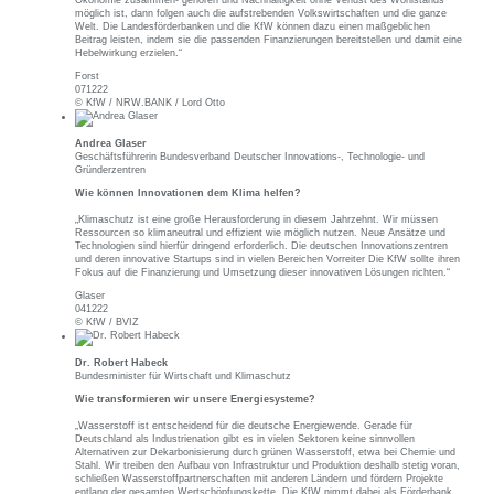
möglich ist, dann folgen auch die aufstrebenden Volkswirtschaften und die ganze
Welt. Die Landesförderbanken und die KfW können dazu einen maßgeblichen
Beitrag leisten, indem sie die passenden Finanzierungen bereitstellen und damit eine
Hebelwirkung erzielen.“
Forst
071222
© KfW / NRW.BANK / Lord Otto
Andrea Glaser
Geschäftsführerin Bundesverband Deutscher Innovations-, Technologie- und
Gründerzentren
Wie können Innovationen dem Klima helfen?
„Klimaschutz ist eine große Herausforderung in diesem Jahrzehnt. Wir müssen
Ressourcen so klimaneutral und effizient wie möglich nutzen. Neue Ansätze und
Technologien sind hierfür dringend erforderlich. Die deutschen Innovationszentren
und deren innovative Startups sind in vielen Bereichen Vorreiter Die KfW sollte ihren
Fokus auf die Finanzierung und Umsetzung dieser innovativen Lösungen richten.“
Glaser
041222
© KfW / BVIZ
Dr. Robert Habeck
Bundesminister für Wirtschaft und Klimaschutz
Wie transformieren wir unsere Energiesysteme?
„Wasserstoff ist entscheidend für die deutsche Energiewende. Gerade für
Deutschland als Industrienation gibt es in vielen Sektoren keine sinnvollen
Alternativen zur Dekarbonisierung durch grünen Wasserstoff, etwa bei Chemie und
Stahl. Wir treiben den Aufbau von Infrastruktur und Produktion deshalb stetig voran,
schließen Wasserstoffpartnerschaften mit anderen Ländern und fördern Projekte
entlang der gesamten Wertschöpfungskette. Die KfW nimmt dabei als Förderbank