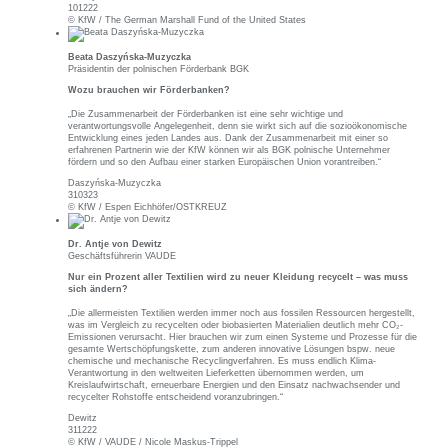
101222
© KfW / The German Marshall Fund of the United States
Beata Daszyńska-Muzyczka
Präsidentin der polnischen Förderbank BGK
Wozu brauchen wir Förderbanken?
„Die Zusammenarbeit der Förderbanken ist eine sehr wichtige und
verantwortungsvolle Angelegenheit, denn sie wirkt sich auf die sozioökonomische
Entwicklung eines jeden Landes aus. Dank der Zusammenarbeit mit einer so
erfahrenen Partnerin wie der KfW können wir als BGK polnische Unternehmer
fördern und so den Aufbau einer starken Europäischen Union vorantreiben.“
Daszyńska-Muzyczka
310323
© KfW / Espen Eichhöfer/OSTKREUZ
Dr. Antje von Dewitz
Geschäftsführerin VAUDE
Nur ein Prozent aller Textilien wird zu neuer Kleidung recycelt – was muss
sich ändern?
„Die allermeisten Textilien werden immer noch aus fossilen Ressourcen hergestellt,
was im Vergleich zu recycelten oder biobasierten Materialien deutlich mehr CO₂-
Emissionen verursacht. Hier brauchen wir zum einen Systeme und Prozesse für die
gesamte Wertschöpfungskette, zum anderen innovative Lösungen bspw. neue
chemische und mechanische Recyclingverfahren. Es muss endlich Klima-
Verantwortung in den weltweiten Lieferketten übernommen werden, um
Kreislaufwirtschaft, erneuerbare Energien und den Einsatz nachwachsender und
recycelter Rohstoffe entscheidend voranzubringen.“
Dewitz
311222
© KfW / VAUDE / Nicole Maskus-Trippel