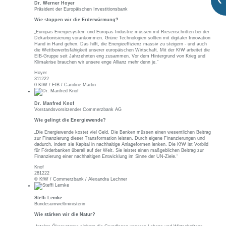
Dr. Werner Hoyer
Präsident der Europäischen Investitionsbank
Wie stoppen wir die Erderwärmung?
„Europas Energiesystem und Europas Industrie müssen mit Riesenschritten bei der
Dekarbonisierung vorankommen. Grüne Technologien sollten mit digitaler Innovation
Hand in Hand gehen. Das hilft, die Energieeffizienz massiv zu steigern - und auch
die Wettbewerbsfähigkeit unserer europäischen Wirtschaft. Mit der KfW arbeitet die
EIB-Gruppe seit Jahrzehnten eng zusammen. Vor dem Hintergrund von Krieg und
Klimakrise brauchen wir unsere enge Allianz mehr denn je.“
Hoyer
311222
0 KfW / EIB / Caroline Martin
Dr. Manfred Knof
Vorstandsvorsitzender Commerzbank AG
Wie gelingt die Energiewende?
„Die Energiewende kostet viel Geld. Die Banken müssen einen wesentlichen Beitrag
zur Finanzierung dieser Transformation leisten. Durch eigene Finanzierungen und
dadurch, indem sie Kapital in nachhaltige Anlageformen lenken. Die KfW ist Vorbild
für Förderbanken überall auf der Welt. Sie leistet einen maßgeblichen Beitrag zur
Finanzierung einer nachhaltigen Entwicklung im Sinne der UN-Ziele.“
Knof
281222
© KfW / Commerzbank / Alexandra Lechner
Steffi Lemke
Bundesumweltministerin
Wie stärken wir die Natur?