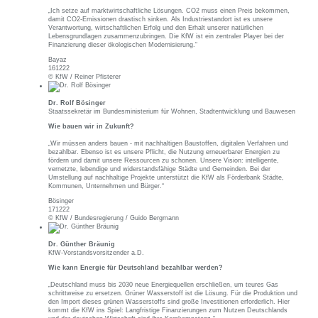
„Ich setze auf marktwirtschaftliche Lösungen. CO2 muss einen Preis bekommen,
damit CO2-Emissionen drastisch sinken. Als Industriestandort ist es unsere
Verantwortung, wirtschaftlichen Erfolg und den Erhalt unserer natürlichen
Lebensgrundlagen zusammenzubringen. Die KfW ist ein zentraler Player bei der
Finanzierung dieser ökologischen Modernisierung.“
Bayaz
161222
© KfW / Reiner Pfisterer
Dr. Rolf Bösinger
Staatssekretär im Bundesministerium für Wohnen, Stadtentwicklung und Bauwesen
Wie bauen wir in Zukunft?
„Wir müssen anders bauen - mit nachhaltigen Baustoffen, digitalen Verfahren und
bezahlbar. Ebenso ist es unsere Pflicht, die Nutzung erneuerbarer Energien zu
fördern und damit unsere Ressourcen zu schonen. Unsere Vision: intelligente,
vernetzte, lebendige und widerstandsfähige Städte und Gemeinden. Bei der
Umstellung auf nachhaltige Projekte unterstützt die KfW als Förderbank Städte,
Kommunen, Unternehmen und Bürger.“
Bösinger
171222
© KfW / Bundesregierung / Guido Bergmann
Dr. Günther Bräunig
KfW-Vorstandsvorsitzender a.D.
Wie kann Energie für Deutschland bezahlbar werden?
„Deutschland muss bis 2030 neue Energiequellen erschließen, um teures Gas
schrittweise zu ersetzen. Grüner Wasserstoff ist die Lösung. Für die Produktion und
den Import dieses grünen Wasserstoffs sind große Investitionen erforderlich. Hier
kommt die KfW ins Spiel: Langfristige Finanzierungen zum Nutzen Deutschlands