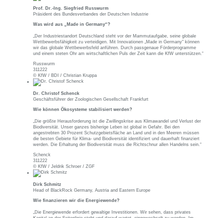
Prof. Dr.-Ing. Siegfried Russwurm
Präsident des Bundesverbandes der Deutschen Industrie
Was wird aus „Made in Germany“?
„Der Industriestandort Deutschland steht vor der Mammutaufgabe, seine globale
Wettbewerbsfähigkeit zu verteidigen. Mit Innovationen „Made in Germany" können
wir das globale Wettbewerbsfeld anführen. Durch passgenaue Förderprogramme
und einem steten Ohr am wirtschaftlichen Puls der Zeit kann die KfW unterstützen.“
Russwurm
311222
© KfW / BDI / Christian Kruppa
Dr. Christof Schenck
Geschäftsführer der Zoologischen Gesellschaft Frankfurt
Wie können Ökosysteme stabilisiert werden?
„Die größte Herausforderung ist die Zwillingskrise aus Klimawandel und Verlust der
Biodiversität. Unser ganzes bisherige Leben ist global in Gefahr. Bei den
angestrebten 30 Prozent Schutzgebietsfläche an Land und in den Meeren müssen
die besten Gebiete für Klima- und Biodiversität identifiziert und dauerhaft finanziert
werden. Die Erhaltung der Biodiversität muss die Richtschnur allen Handelns sein.“
Schenck
311222
© KfW / Jeldrik Schroer / ZGF
Dirk Schmitz
Head of BlackRock Germany, Austria and Eastern Europe
Wie finanzieren wir die Energiewende?
„Die Energiewende erfordert gewaltige Investitionen. Wir sehen, dass privates
Kapital an der Seitenlinie steht und darauf wartet, eingewechselt zu werden. Im