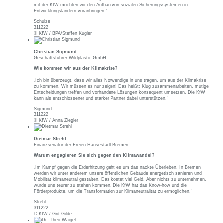
mit der KfW möchten wir den Aufbau von sozialen Sicherungssystemen in
Entwicklungsländern voranbringen.“
Schulze
311222
© KfW / BPA/Steffen Kugler
Christian Sigmund
Geschäftsführer Wildplastic GmbH
Wie kommen wir aus der Klimakrise?
„Ich bin überzeugt, dass wir alles Notwendige in uns tragen, um aus der Klimakrise
zu kommen. Wir müssen es nur zeigen! Das heißt: Klug zusammenarbeiten, mutige
Entscheidungen treffen und vorhandene Lösungen konsequent umsetzen. Die KfW
kann als entschlossener und starker Partner dabei unterstützen.“
Sigmund
311222
© KfW / Anna Ziegler
Dietmar Strehl
Finanzsenator der Freien Hansestadt Bremen
Warum engagieren Sie sich gegen den Klimawandel?
„Im Kampf gegen die Erderhitzung geht es um das nackte Überleben. In Bremen
werden wir unter anderem unsere öffentlichen Gebäude energetisch sanieren und
Mobilität klimaneutral gestalten. Das kostet viel Geld. Aber nichts zu unternehmen,
würde uns teurer zu stehen kommen. Die KfW hat das Know-how und die
Förderprodukte, um die Transformation zur Klimaneutralität zu ermöglichen.“
Strehl
311222
© KfW / Grit Gilde