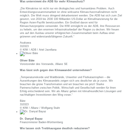
Was unternimmt die ADB für mehr Klimaschutz?
„Die Klimakrise ist nicht nur ein ökologisches und humanitäres Problem. Auch
Entwicklungszusammenarbeit ist ohne wirksame Klimaschutzmaßnahmen nicht
möglich. Die Welt muss dringend dekarbonisiert werden. Die ADB hat sich zum Ziel
gesetzt, von 2019 bis 2030 100 Milliarden US-Dollar an Klimafinanzierung für die
Region Asien-Pazifik bereitzustellen. Ein Großteil davon wird für
Klimaschutzprojekte verwendet. Die KfW ermöglicht es der ADB, ihre Ressourcen
zu hebeln, um den enormen Infrastrukturbedarf der Region zu decken. Wir freuen
uns auf den Ausbau unserer erfolgreichen Zusammenarbeit beim Aufbau einer
grüneren und widerstandsfähigeren Zukunft.“
Asakawa
310323
© KfW / ADB / Ariel Javellana
Oliver Bäte
Vorsitzender des Vorstands, Allianz SE
Was lässt sich gegen den Klimawandel unternehmen?
„Temperaturrekorde und Waldbrände, Unwetter und Flutkatastrophen – die
Auswirkungen des Klimawandels zeigen sich uns deutlicher als je zuvor. Wir
brauchen die grüne Transformation und wir brauchen sie jetzt! Starke
Partnerschaften zwischen Politik, Wirtschaft und Gesellschaft werden für ihren
Erfolg entscheidend sein. Wir als Allianz gehen mit klimafreundlichen Lösungen und
nachhaltigen Investitionen den Weg voran.“
Bäte
310323
© KfW / Allianz / Wolfgang Stahr
Dr. Danyal Bayaz
Finanzminister Baden-Württemberg
Wie lassen sich Treibhausgase deutlich reduzieren?