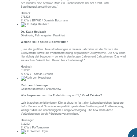
des Bundes eine zentrale Rolle ein - insbesondere bei der Kredit- und
Beteiligungskapitalförderung.“
Habeck
271222
© KfW / BMWK / Dominik Butzmann
Dr. Katja Heubach
Direktorin, Palmengarten Frankfurt
Welche Rolle spielt Biodiversität?
„Eine der größten Herausforderungen in diesem Jahrzehnt ist der Schutz der
Biodiversität sowie die Wiederherstellung degradierter Ökosysteme. Die KfW kann
hier richtig viel bewegen – so wie in den letzten Jahren und Jahrzehnten. Das wird
sie auch in Zukunft tun. Davon bin ich überzeugt.“
Heubach
311222
© KfW / Thomas Schuch
Ruth von Heusinger
Geschäftsführerin ForTomorrow
Wie begrenzen wir die Erderhitzung auf 1,5 Grad Celsius?
„Wir brauchen ambitionierten Klimaschutz in fast allen Lebensbereichen: bessere
Luft-, Boden- und Grundwasserqualität, gesündere Ernährung und Fortbewegung,
weniger Müll und unabhängigere Energieversorgung. Die KfW kann diese
Veränderungen durch Förderung vorantreiben.“
Heusinger
311222
© KfW / ForTomorrow