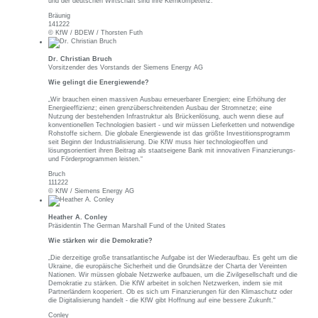
und der deutschen Wirtschaft sind ihre Kernkompetenz.“
Bräunig
141222
© KfW / BDEW / Thorsten Futh
Dr. Christian Bruch
Vorsitzender des Vorstands der Siemens Energy AG
Wie gelingt die Energiewende?
„Wir brauchen einen massiven Ausbau erneuerbarer Energien; eine Erhöhung der
Energieeffizienz; einen grenzüberschreitenden Ausbau der Stromnetze; eine
Nutzung der bestehenden Infrastruktur als Brückenlösung, auch wenn diese auf
konventionellen Technologien basiert - und wir müssen Lieferketten und notwendige
Rohstoffe sichern. Die globale Energiewende ist das größte Investitionsprogramm
seit Beginn der Industrialisierung. Die KfW muss hier technologieoffen und
lösungsorientiert ihren Beitrag als staatseigene Bank mit innovativen Finanzierungs-
und Förderprogrammen leisten.“
Bruch
111222
© KfW / Siemens Energy AG
Heather A. Conley
Präsidentin The German Marshall Fund of the United States
Wie stärken wir die Demokratie?
„Die derzeitige große transatlantische Aufgabe ist der Wiederaufbau. Es geht um die
Ukraine, die europäische Sicherheit und die Grundsätze der Charta der Vereinten
Nationen. Wir müssen globale Netzwerke aufbauen, um die Zivilgesellschaft und die
Demokratie zu stärken. Die KfW arbeitet in solchen Netzwerken, indem sie mit
Partnerländern kooperiert. Ob es sich um Finanzierungen für den Klimaschutz oder
die Digitalisierung handelt - die KfW gibt Hoffnung auf eine bessere Zukunft.“
Conley