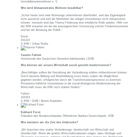
Immobilienunternehmen e. V.
Wie wird klimaneutrales Wohnen bezahlbar?
„Schon heute sind viele Wohnungs unternehmen überfordert, weil das Eigenkapital
nicht ausreicht und weil die Miethöhen die nötigen Investitionen nicht refinanzieren
können. Insoweit wird das Thema Förderung eine erhebliche Rolle spielen. Hilfe von
der KfW erwarten wir bei der praxisgerechten Umsetzung solcher Förderinstrumente
und bei der Beratung der Politik.“
Esser
031222
© KfW / Urban Ruths
Yasmin Fahimi
Vorsitzende des Deutschen Gewerkschaftsbundes | DGB
Wie können wir unsere Wirtschaft sozial gerecht modernisieren?
„Beschäftigte sollten die Gestaltung der Veränderung stärker mitbestimmen können.
Durch bessere Bildung und Weiterbildung muss ihnen zudem die Möglichkeit
gegeben werden, erfolgreicher durch die Transformationsprozesse zu kommen.
Privatwirtschaftliche Investitionen in die sozial-ökologische Modernisierung der
Wirtschaft muss die KfW noch stärker fördern.“
Fahimi
310323
© KfW / DGB / Benno Kraehahn
Eckhard Forst
Präsident des Bundesverbandes Öffentlicher Banken Deutschlands, VÖB
Wie meistern wir die Zeit des Umbruchs?
„Wir brauchen eine starke Veränderungs- bereitschaft von Wirtschaft und
Gesellschaft. Wenn die großen Wirtschaftsnationen zeigen, dass Okologie und
Ökonomie zusammen- gehören und Nachhaltigkeit ohne Verlust des Wohlstands