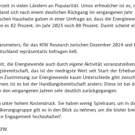
eit in vielen Ländern an Popularität. Umso erfreulicher ist es, 
land sich nach einem deutlichen Rückgang im vergangenen Jahr
utschen Haushalte gaben in einer Umfrage an, dass die Energiew
en es 82 Prozent, im Jahr 2023 noch 88 Prozent. Damit scheint e
arometers, für das
KfW Research
zwischen Dezember 2024 und 
schland repräsentativ befragen ließ.
it, die Energiewende auch durch eigene Aktivität voranzutreiben
bereitschaft, das ist der niedrigste Wert seit Start der Erhebu
hen Zustimmung zur Energiewende kaum Unterschiede gibt zwisc
, ist es bei der Handlungsbereitschaft anders: Diese ist bei d
 den vergangenen Jahren sehr deutlich zurückgegangen.
 unter hohem Kostendruck. Sie haben wenig Spielraum, um in di
lkerungsgruppe gilt es in den Blick zu nehmen, um die bisher bre
te Engagement hochzuhalten“,
KfW.