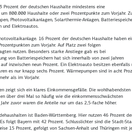
3 Prozent der deutschen Haushalte mindestens eine
g um 800.000 Haushalte oder zwei Prozentpunkte zum Vorjahr. Z
n, Photovoltaikanlagen, Solarthermie-Anlagen, Batteriespeiche
 und Elektroautos.
otovoltaikanlage. 16 Prozent der deutschen Haushalte haben ei
rozentpunkten zum Vorjahr. Auf Platz zwei folgen
ragten nutzen. Besonders starke Anstiege gab es bei
ung von Batteriespeichern hat sich innerhalb von zwei Jahren
 auf inzwischen neun Prozent. Ein Elektroauto besitzen ebenfalls
waren es nur knapp sechs Prozent. Wärmepumpen sind in acht Pro
mehr als im Vorjahr.
n zeigt sich ein klares Einkommensgefälle. Die wohlhabendsten
ien über drei Mal so häufig wie die einkommensschwächsten
 Jahr zuvor waren die Anteile nur um das 2,5-fache höher.
ehaushalten ist Baden-Württemberg. Hier nutzen 46 Prozent de
Es folgt Bayern mit 42 Prozent. Schlusslichter sind die Stadt-St
e 15 Prozent, gefolgt von Sachsen-Anhalt und Thüringen mit j