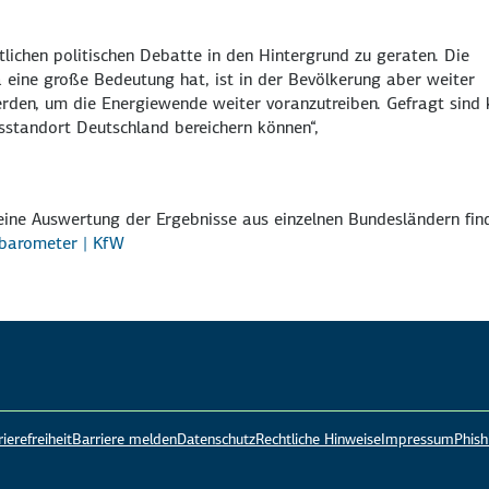
tlichen politischen Debatte in den Hintergrund zu geraten. Die
eine große Bedeutung hat, ist in der Bevölkerung aber weiter
rden, um die Energiewende weiter voranzutreiben. Gefragt sind 
sstandort Deutschland bereichern können“,
ine Auswertung der Ergebnisse aus einzelnen Bundesländern fin
barometer | KfW
ierefreiheit
Barriere melden
Datenschutz
Rechtliche Hinweise
Impressum
Phis