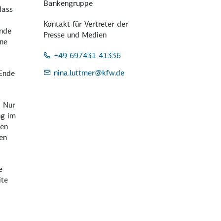
Bankengruppe
dass
Kontakt für Vertreter der
ende
Presse und Medien
ine
+49 697431 41336
nina.luttmer
@kfw.de
Ende
. Nur
ng im
hen
en
e
ite