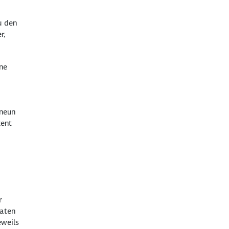
u den
r,
ne
 neun
zent
r
aaten
eweils