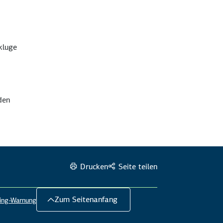
kluge
den
Drucken
Seite teilen
Zum Seitenanfang
hing-Warnung