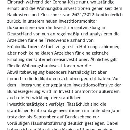
Einbruch während der Corona-Krise nur unvollständig
erholt und die Wohnungsbau­investitionen gehen seit dem
Baukosten- und Zinsschock von 2021/2022 kontinuierlich
zurück. In unserem neuen Investitionsmonitor
dokumentieren wir die Investitions­entwicklung in
Deutschland von nun an regelmäßig und analysieren die
Anzeichen für eine Trendwende anhand von
Frühindikatoren: Aktuell zeigen sich Hoffnungs­schimmer,
aber noch keine klaren Anzeichen für eine zeitnahe
Erholung der Unternehmens­investitionen. Ähnliches gilt
für die Wohnungsbau­investitionen, wo die
Abwärtsbewegung besonders hartnäckig ist aber
immerhin die Indikatoren nach oben gedreht haben. Vor
dem Hintergrund der geplanten Investitionsoffensive der
Bundesregierung wird im Investitionsmonitor außerdem
auch die Entwicklung der staatlichen
Investitionstätigkeit verfolgt: Tatsächlich sind die
staatlichen Bruttoanlage­investitionen im laufenden Jahr
trotz der bis September auf Bundesebene nur
vorläufigen Haushaltsführung deutlich gestiegen. Dabei
haben sich die öffentlichen Bauinvestitionen weniger