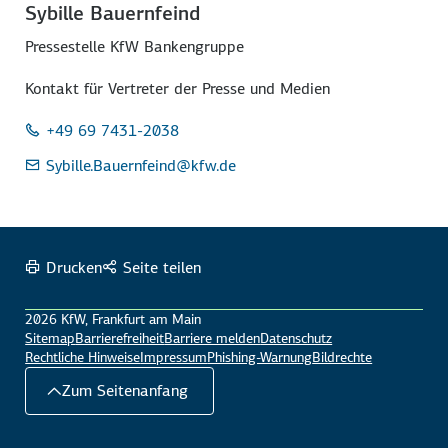
Sybille Bauernfeind
Pressestelle KfW Bankengruppe
Kontakt für Vertreter der Presse und Medien
+49 69 7431-2038
Sybille.Bauernfeind
@kfw.de
Drucken
Seite teilen
2026 KfW, Frankfurt am Main
Sitemap
Barrierefreiheit
Barriere melden
Datenschutz
Rechtliche Hinweise
Impressum
Phishing-Warnung
Bildrechte
Zum Seitenanfang