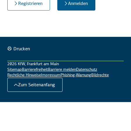
Registrieren
Anmelden
Drucken
2026 KfW, Frankfurt am Main
Sitemap
Barrierefreiheit
Barriere melden
Datenschutz
Rechtliche Hinweise
Impressum
Phishing-Warnung
Bildrechte
Zum Seitenanfang