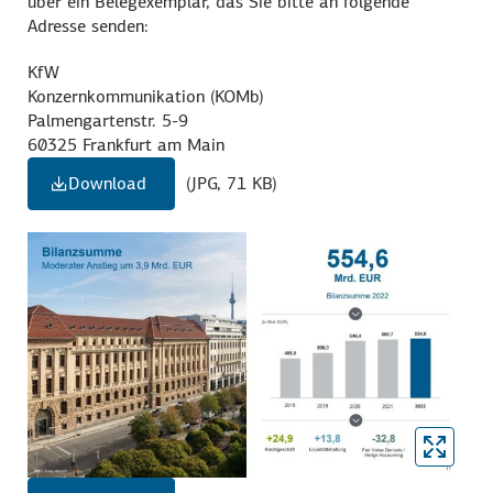
über ein Belegexemplar, das Sie bitte an folgende
Adresse senden:
KfW
Konzernkommunikation (KOMb)
Palmengartenstr. 5-9
60325 Frankfurt am Main
Download
(JPG, 71 KB)