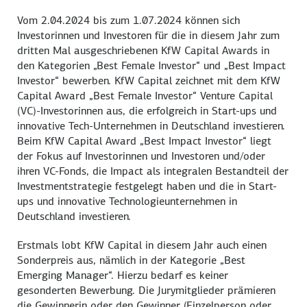
Vom 2.04.2024 bis zum 1.07.2024 können sich
Investorinnen und Investoren für die in diesem Jahr zum
dritten Mal ausgeschriebenen KfW
Capital Awards
in
den Kategorien „Best Female Investor“ und „
Best Impact
Investor
“ bewerben. KfW
Capital
zeichnet mit dem KfW
Capital Award
„
Best Female Investor
“
Venture Capital
(VC)-Investorinnen aus, die erfolgreich in Start-ups und
innovative Tech-Unternehmen in Deutschland investieren.
Beim KfW
Capital Award
„
Best Impact Investor
“ liegt
der Fokus auf Investorinnen und Investoren und/oder
ihren VC-Fonds, die Impact als integralen Bestandteil der
Investmentstrategie festgelegt haben und die in Start-
ups und innovative Technologieunternehmen in
Deutschland investieren.
Erstmals lobt KfW
Capital
in diesem Jahr auch einen
Sonderpreis aus, nämlich in der Kategorie „
Best
Emerging Manager
“. Hierzu bedarf es keiner
gesonderten Bewerbung. Die Jurymitglieder prämieren
die Gewinnerin oder den Gewinner (Einzelperson oder