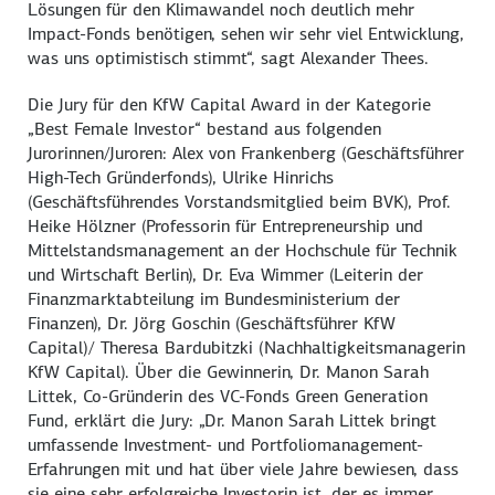
Lösungen für den Klimawandel noch deutlich mehr
Impact-Fonds
benötigen, sehen wir sehr viel Entwicklung,
was uns optimistisch stimmt“, sagt Alexander Thees.
Die Jury für den KfW Capital Award in der Kategorie
„
Best Female Investor
“ bestand aus folgenden
Jurorinnen/Juroren: Alex von Frankenberg (Geschäftsführer
High-Tech Gründerfonds), Ulrike Hinrichs
(Geschäftsführendes Vorstandsmitglied beim BVK), Prof.
Heike Hölzner (Professorin für Entrepreneurship und
Mittelstandsmanagement an der Hochschule für Technik
und Wirtschaft Berlin), Dr. Eva Wimmer (Leiterin der
Finanzmarktabteilung im Bundesministerium der
Finanzen), Dr. Jörg Goschin (Geschäftsführer KfW
Capital)/ Theresa Bardubitzki (Nachhaltigkeitsmanagerin
KfW Capital). Über die Gewinnerin, Dr. Manon Sarah
Littek, Co-Gründerin des VC-Fonds
Green Generation
Fund
, erklärt die Jury: „Dr. Manon Sarah Littek bringt
umfassende Investment- und Portfoliomanagement-
Erfahrungen mit und hat über viele Jahre bewiesen, dass
sie eine sehr erfolgreiche Investorin ist, der es immer