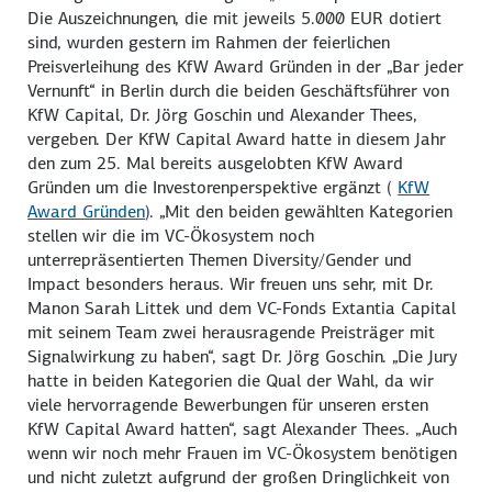
Die Auszeichnungen, die mit jeweils 5.000 EUR dotiert
sind, wurden gestern im Rahmen der feierlichen
Preisverleihung des KfW Award Gründen in der „Bar jeder
Vernunft“ in Berlin durch die beiden Geschäftsführer von
KfW Capital, Dr. Jörg Goschin und Alexander Thees,
vergeben. Der KfW Capital Award hatte in diesem Jahr
den zum 25. Mal bereits ausgelobten KfW Award
Gründen um die Investorenperspektive ergänzt (
KfW
Award Gründen
). „Mit den beiden gewählten Kategorien
stellen wir die im VC-Ökosystem noch
unterrepräsentierten Themen
Diversity
/
Gender
und
Impact
besonders heraus. Wir freuen uns sehr, mit Dr.
Manon Sarah Littek und dem VC-Fonds Extantia Capital
mit seinem Team zwei herausragende Preisträger mit
Signalwirkung zu haben“, sagt Dr. Jörg Goschin. „Die Jury
hatte in beiden Kategorien die Qual der Wahl, da wir
viele hervorragende Bewerbungen für unseren ersten
KfW Capital Award hatten“, sagt Alexander Thees. „Auch
wenn wir noch mehr Frauen im VC-Ökosystem benötigen
und nicht zuletzt aufgrund der großen Dringlichkeit von