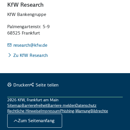
KfW Research
KfW Bankengruppe
Palmengartenstr. 5-9
60325 Frankfurt
research
@kfw.de
Zu KfW Research
Drucken
Seite teilen
2026 KfW, Frankfurt am Main
Sitemap
Barrierefreiheit
Barriere melden
Datenschutz
Rechtliche Hinweise
Impressum
Phishing-Warnung
Bildrechte
Zum Seitenanfang