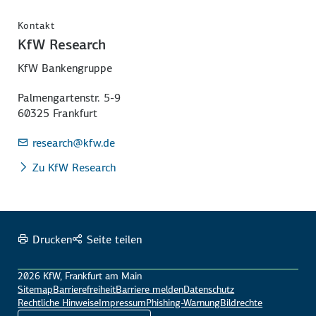
Kontakt
KfW Research
KfW Bankengruppe
Palmengartenstr. 5-9
60325 Frankfurt
research
@kfw.de
Zu KfW Research
Drucken
Seite teilen
2026 KfW, Frankfurt am Main
Sitemap
Barrierefreiheit
Barriere melden
Datenschutz
Rechtliche Hinweise
Impressum
Phishing-Warnung
Bildrechte