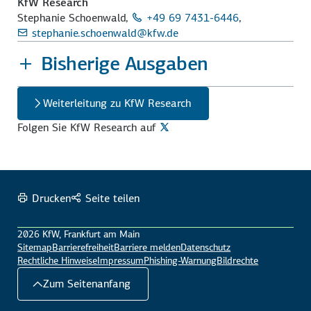
KfW Research
Stephanie Schoenwald,
+49 69 7431-6446
,
stephanie.schoenwald@kfw.de
Bisherige Ausgaben
Weiterleitung zu KfW Research
Folgen Sie KfW Research auf
Drucken
Seite teilen
2026 KfW, Frankfurt am Main
Sitemap
Barrierefreiheit
Barriere melden
Datenschutz
Rechtliche Hinweise
Impressum
Phishing-Warnung
Bildrechte
Zum Seitenanfang