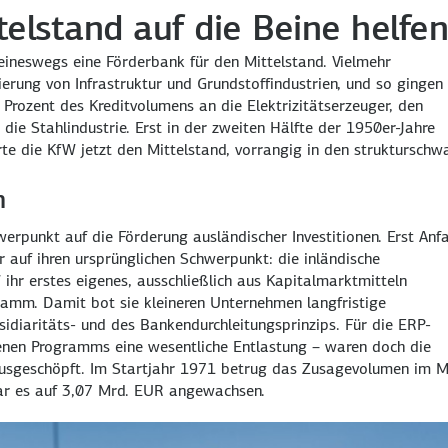
lstand auf die Beine helfen
eineswegs eine Förderbank für den Mittelstand. Vielmehr
ierung von Infrastruktur und Grundstoffindustrien, und so gingen 
rozent des Kreditvolumens an die Elektrizitätserzeuger, den
ie Stahlindustrie. Erst in der zweiten Hälfte der 1950er-Jahre
te die KfW jetzt den Mittelstand, vorrangig in den strukturschw
m
werpunkt auf die Förderung ausländischer Investitionen. Erst Anf
r auf ihren ursprünglichen Schwerpunkt: die inländische
ihr erstes eigenes, ausschließlich aus Kapitalmarktmitteln
amm. Damit bot sie kleineren Unternehmen langfristige
sidiaritäts- und des Bankendurchleitungsprinzips. Für die ERP-
enen Programms eine wesentliche Entlastung – waren doch die
t ausgeschöpft. Im Startjahr 1971 betrug das Zusagevolumen im M
r es auf 3,07 Mrd. EUR angewachsen.