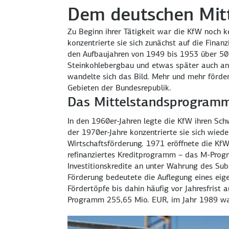
Dem deutschen Mitte
Zu Beginn ihrer Tätigkeit war die KfW noch k
konzentrierte sie sich zunächst auf die Finanz
den Aufbaujahren von 1949 bis 1953 über 50 P
Steinkohlebergbau und etwas später auch an d
wandelte sich das Bild. Mehr und mehr förder
Gebieten der Bundesrepublik.
Das Mittelstandsprogram
In den 1960er-Jahren legte die KfW ihren Sch
der 1970er-Jahre konzentrierte sie sich wiede
Wirtschaftsförderung. 1971 eröffnete die KfW 
refinanziertes Kreditprogramm – das M-Progr
Investitionskredite an unter Wahrung des Sub
Förderung bedeutete die Auflegung eines eig
Fördertöpfe bis dahin häufig vor Jahresfris
Programm 255,65 Mio. EUR, im Jahr 1989 wa