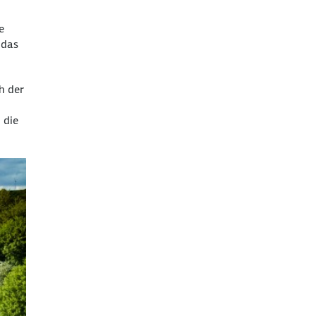
e
 das
h der
 die