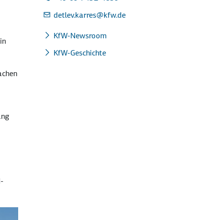
detlev.karres
@kfw.de
KfW-Newsroom
in
KfW-Geschichte
achen
ang
-