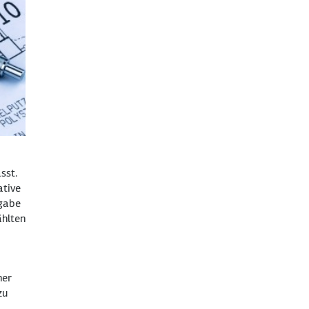
sst.
ative
rgabe
ählten
ner
zu