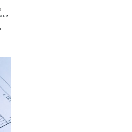
e
urde
r