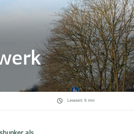
werk
Lesezeit: 6 min
sbunker als