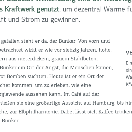
s Kraftwerk genutzt
, um dezentral Wärme fü
ft und Strom zu gewinnen.
 gefallen steht er da, der Bunker. Von vorn und
etrachtet wirkt er wie vor siebzig Jahren, hohe,
V
ern aus meterdickem, grauem Stahlbeton.
Ein
Bunker ein Ort der Angst, die Menschen kamen,
ein
vor Bomben suchten. Heute ist er ein Ort der
Wär
Kf
ucher kommen, um zu erleben, wie eine
ergiewende aussehen kann. Im Café auf der
nießen sie eine großartige Aussicht auf Hamburg, bis h
che, zur Elbphilharmonie. Dabei lässt sich Kaffee trinke
 Bunker.