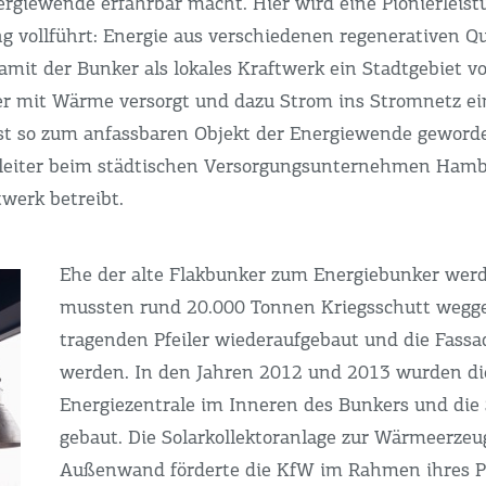
rgiewende erfahrbar macht. Hier wird eine Pionierleist
g vollführt: Energie aus verschiedenen regenerativen Qu
damit der Bunker als lokales Kraftwerk ein Stadtgebiet 
r mit Wärme versorgt und dazu Strom ins Stromnetz ein
st so zum anfassbaren Objekt der Energiewende geworden
tleiter beim städtischen Versorgungsunternehmen Hamb
werk betreibt.
Ehe der alte Flakbunker zum Energiebunker wer
mussten rund 20.000 Tonnen Kriegsschutt wegge
tragenden Pfeiler wiederaufgebaut und die Fassa
werden. In den Jahren 2012 und 2013 wurden di
Energiezentrale im Inneren des Bunkers und die 
gebaut. Die Solarkollektoranlage zur Wärmeerze
Außenwand förderte die KfW im Rahmen ihres 