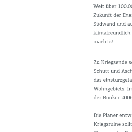
Weit über 100.0
Zukunft der Ene
Südwand und au
klimafreundlich
macht’s!
Zu Kriegsende s
Schutt und Asch
das einsturzgef
Wohngebiets. I
der Bunker 2006
Die Planer entwi
Kriegsruine soll