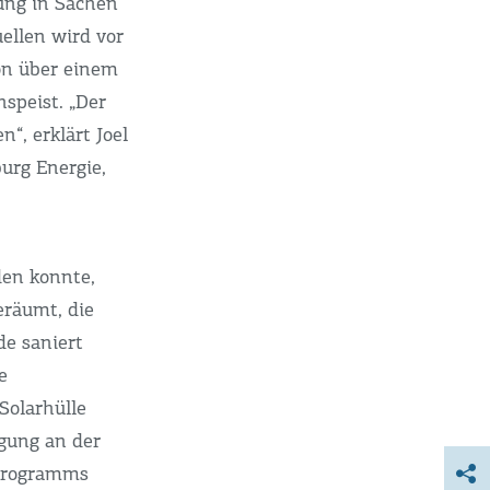
ung in Sachen
ellen wird vor
von über einem
speist. „Der
“, erklärt Joel
urg Energie,
den konnte,
räumt, die
de saniert
e
Solarhülle
ugung an der
Programms