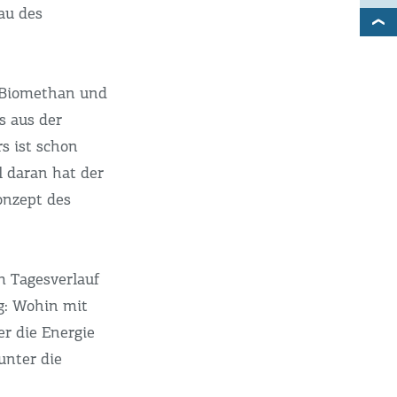
au des
, Biomethan und
s aus der
s ist schon
l daran hat der
onzept des
m Tagesverlauf
ng: Wohin mit
er die Energie
unter die