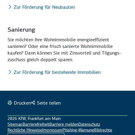
Zur Förderung für Neubauten
Sanierung
Sie möchten Ihre Wohn­immobilie energie­effizient
sanieren? Oder eine frisch sanierte Wohn­immobilie
kaufen? Dann können Sie mit Zins­vorteil und Tilgungs­
zuschuss gleich doppelt sparen.
Zur Förderung für bestehende Immobilien
Drucken
Seite teilen
2026 KfW, Frankfurt am Main
Sitemap
Barrierefreiheit
Barriere melden
Datenschutz
Rechtliche Hinweise
Impressum
Phishing-Warnung
Bildrechte