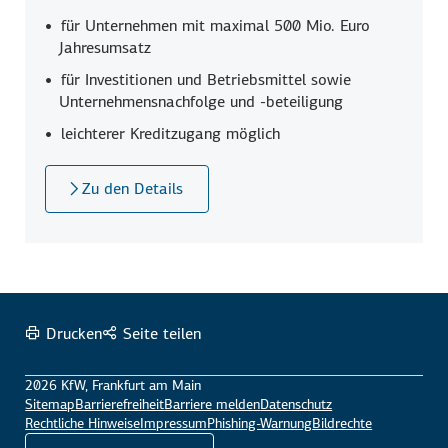
für Unternehmen mit maximal 500 Mio. Euro
Jahresumsatz
für Investitionen und Betriebs­mittel sowie
Unternehmens­nachfolge und -beteiligung
leichterer Kreditzugang möglich
Zu den Details
Drucken
Seite teilen
2026 KfW, Frankfurt am Main
Sitemap
Barrierefreiheit
Barriere melden
Datenschutz
Rechtliche Hinweise
Impressum
Phishing-Warnung
Bildrechte