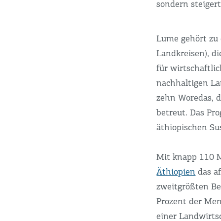
sondern steigert
Lume gehört zu 
Landkreisen), d
für wirtschaftl
nachhaltigen L
zehn Woredas, d
betreut. Das Pr
äthiopischen S
Mit knapp 110 
Äthiopien
das af
zweitgrößten Be
Prozent der Men
einer Landwirts