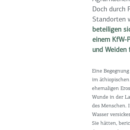
Doch durch 
Standorten w
beteiligen s
einem KfW-Pr
und Weiden f
Eine Begegnung 
im äthiopischen
ehemaligen Erosi
Wunde in der La
des Menschen. In
Wasser versicke
Sie hätten, beri