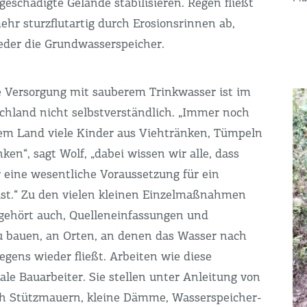
geschädigte Gelände stabilisieren. Regen fließt
ehr sturzflutartig durch Erosionsrinnen ab,
ieder die Grundwasserspeicher.
he Versorgung mit sauberem Trinkwasser ist im
chland nicht selbstverständlich. „Immer noch
em Land viele Kinder aus Viehtränken, Tümpeln
nken“, sagt Wolf, „dabei wissen wir alle, dass
 eine wesentliche Voraussetzung für ein
ist.“ Zu den vielen kleinen Einzelmaßnahmen
ehört auch, Quelleneinfassungen und
 bauen, an Orten, an denen das Wasser nach
egens wieder fließt. Arbeiten wie diese
le Bauarbeiter. Sie stellen unter Anleitung von
h Stützmauern, kleine Dämme, Wasserspeicher-