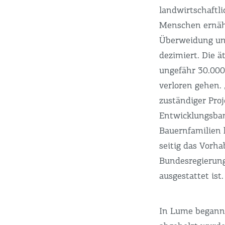
landwirtschaft
Menschen ernähr
Überweidung un
dezimiert. Die ä
ungefähr 30.000
verloren gehen. 
zuständiger Pro
Entwicklungsban
Bauernfamilien 
seitig das Vorh
Bundesregierung
ausgestattet is
In Lume beganne