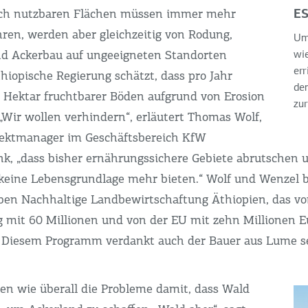
ES
lich nutzbaren Flächen müssen immer mehr
en, werden aber gleichzeitig von Rodung,
Um
d Ackerbau auf ungeeigneten Standorten
wie
err
thiopische Regierung schätzt, dass pro Jahr
den
 Hektar fruchtbarer Böden aufgrund von Erosion
zur
„Wir wollen verhindern“, erläutert Thomas Wolf,
jektmanager im Geschäftsbereich KfW
k, „dass bisher ernährungssichere Gebiete abrutschen 
keine Lebensgrundlage mehr bieten.“ Wolf und Wenzel 
aben Nachhaltige Landbewirtschaftung Äthiopien, das vo
 mit 60 Millionen und von der EU mit zehn Millionen E
t. Diesem Programm verdankt auch der Bauer aus Lume s
n wie überall die Probleme damit, dass Wald