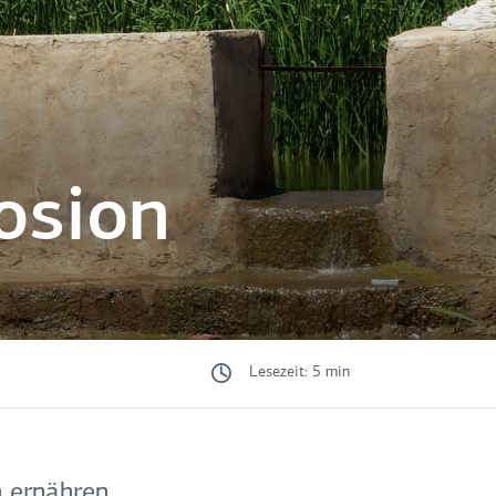
osion
Lesezeit: 5 min
 ernähren.