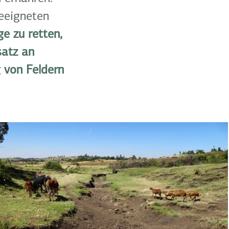
eeigneten
e zu retten,
satz an
 von Feldern