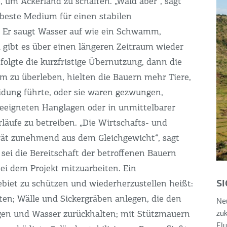
 um Ackerland zu schaffen. „Wald aber“, sagt
 beste Medium für einen stabilen
 Er saugt Wasser auf wie ein Schwamm,
d gibt es über einen längeren Zeitraum wieder
folgte die kurzfristige Übernutzung, dann die
m zu überleben, hielten die Bauern mehr Tiere,
dung führte, oder sie waren gezwungen,
eeigneten Hanglagen oder in unmittelbarer
läufe zu betreiben. „Die Wirtschafts- und
ät zunehmend aus dem Gleichgewicht“, sagt
sei die Bereitschaft der betroffenen Bauern
ei dem Projekt mitzuarbeiten. Ein
S
biet zu schützen und wiederherzustellen heißt:
ten; Wälle und Sickergräben anlegen, die den
Neu
gen und Wasser zurückhalten; mit Stützmauern
zu
Flu