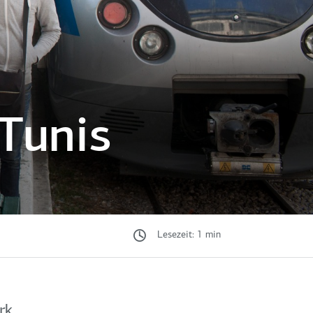
 Tunis
Lesezeit: 1 min
rk