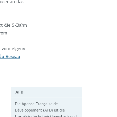
esser an das
t die S-Bahn
 vom
t vom eigens
 du Réseau
AFD
Die Agence Française de
Développement (AFD) ist die
französische Entwicklungsbank und