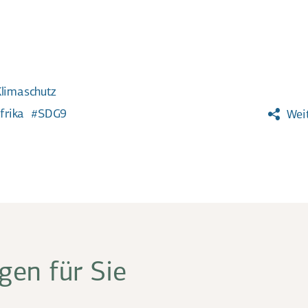
limaschutz
frika
SDG9
Weit
en für Sie