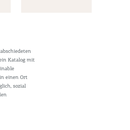
rabschiedeten
ein Katalog mit
ainable
in einen Ort
ich, sozial
den