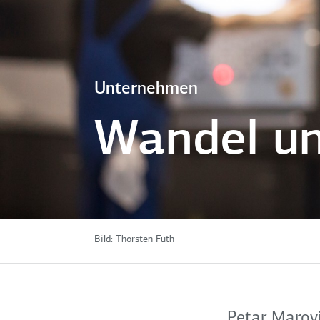
Unternehmen
Wandel u
Bild:
Thorsten Futh
Petar Marovic