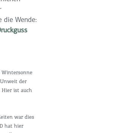
r
e die Wende:
Druckguss
e Wintersonne
 Unweit der
 Hier ist auch
Zeiten war dies
D hat hier