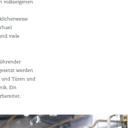
m volkseigenen
cklicherweise
chael
nd viele
führender
gesetzt werden
er und Türen und
ik. Ein
bereitet.