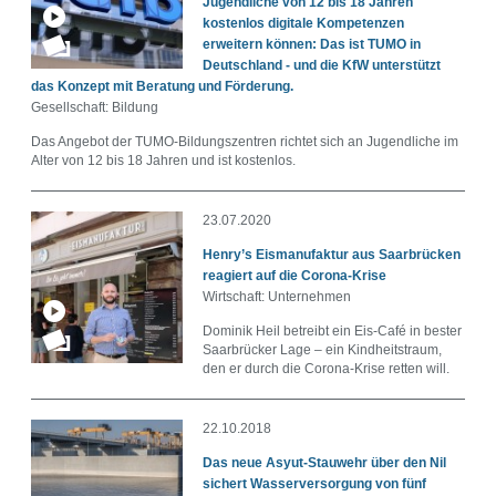
Jugendliche von 12 bis 18 Jahren
audio
0
kostenlos digitale Kompetenzen
erweitern können: Das ist TUMO in
gallery
3
Deutschland - und die KfW unterstützt
das Konzept mit Beratung und Förderung.
html
0
Gesellschaft: Bildung
Das Angebot der TUMO-Bildungszentren richtet sich an Jugendliche im
info
0
Alter von 12 bis 18 Jahren und ist kostenlos.
pdf
0
23.07.2020
video
6
Henry’s Eismanufaktur aus Saarbrücken
reagiert auf die Corona-Krise
Wirtschaft: Unternehmen
Dominik Heil betreibt ein Eis-Café in bester
Saarbrücker Lage – ein Kindheitstraum,
den er durch die Corona-Krise retten will.
22.10.2018
Das neue Asyut-Stauwehr über den Nil
sichert Wasserversorgung von fünf