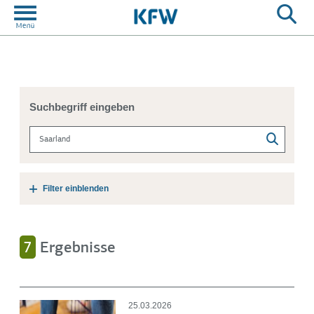
Suchbegriff eingeben
Filter einblenden
Rubrik
7
Ergebnisse
Gesellschaft
2
Umwelt
1
25.03.2026
Wirtschaft
4