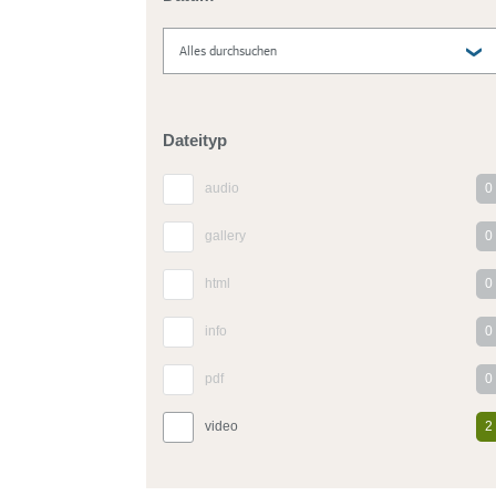
Dateityp
audio
0
gallery
0
html
0
info
0
pdf
0
video
2