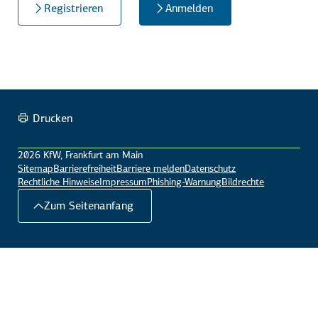
Registrieren
Anmelden
Drucken
2026 KfW, Frankfurt am Main
Sitemap
Barrierefreiheit
Barriere melden
Datenschutz
Rechtliche Hinweise
Impressum
Phishing-Warnung
Bildrechte
Zum Seitenanfang