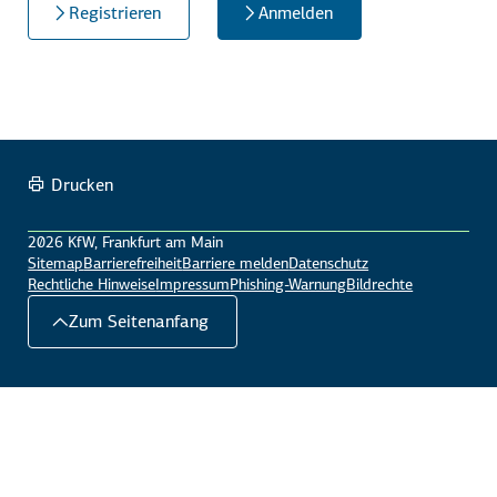
Registrieren
Anmelden
Drucken
2026 KfW, Frankfurt am Main
Sitemap
Barrierefreiheit
Barriere melden
Datenschutz
Rechtliche Hinweise
Impressum
Phishing-Warnung
Bildrechte
Zum Seitenanfang