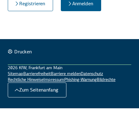
Registrieren
Anmelden
Drucken
2026 KfW, Frankfurt am Main
Sitemap
Barrierefreiheit
Barriere melden
Datenschutz
Rechtliche Hinweise
Impressum
Phishing-Warnung
Bildrechte
Zum Seitenanfang