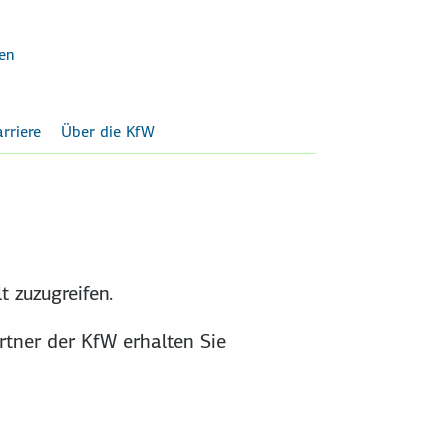
en
rriere
Über die KfW
 zuzu­greifen.
artner der KfW erhalten Sie