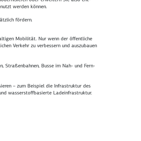
enutzt werden können.
tzlich fördern.
ltigen Mobili­tät. Nur wenn der öffentliche
­lichen Verkehr zu ver­bessern und auszu­bauen
nen, Straßen­bahnen, Busse im Nah- und Fern­
ieren – zum Beispiel die Infra­struktur des
und wasser­stoff­basierte Lade­infra­struktur.