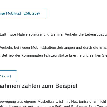
ige Mobilität (268, 269)
Luft, gute Nah­versorgung und weniger Ver­kehr die Lebens­quali
Verkehr, bei neuen Mobilitäts­dienst­leist­ungen und durch die Er­h
Betrieb der kommu­nalen Fahr­zeug­flotte Energie und senken Sie
t (267)
nahmen zählen zum Beispiel
­bewegung aus eigener Muskel­kraft, ist mit Null Emis­sionen nich
talten, braucht es gut aus­gebaute Fuß- und Rad­wege. Schaffen, 