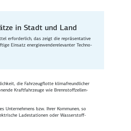
ätze in Stadt und Land
el erforderlich, das zeigt die repräsen­tative
ftige Einsatz energie­wende­relevanter Techno­
eit, die Fahr­zeug­flotte klima­freundlicher
ende Kraft­fahr­zeuge wie Brenn­stoff­zellen-
Ihres Unternehmens bzw. Ihrer Kommunen, so
tri­sche Lade­stationen oder Wasser­stoff­