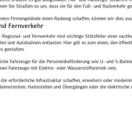
men Sie Straßen so um, dass sie für den Fuß- und Rad­verkehr g
rem Firmen­gelände einen Rad­weg schaffen, können wir dies zusä
nd Fernverkehr
egional- und Fern­verkehr sind wichtige Stütz­feiler einer nach­ha
nden und Auto
bahnen ent­lasten. Hier gilt es zum einen, den öffent
zu gestalten.
liche Fahr­zeuge für die Personen­beför­derung wie U- und S-Bah
nen Fahrzeuge mit Elektro- oder Wasser­stoff­antrieb sein.
ie erforder­liche Infra­struktur schaffen, erweitern oder moder­nis
Bahn­strecken, Halte­stellen und Über­­gängen oder die elektrische 