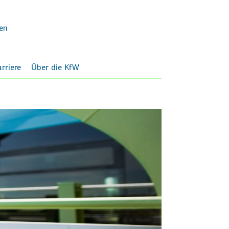
en
rriere
Über die KfW