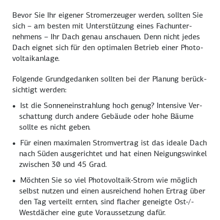
Bevor Sie Ihr eigener Strom­erzeuger werden, sollten Sie
sich – am besten mit Unter­stützung eines Fach­unter­
nehmens – Ihr Dach genau an­schauen. Denn nicht jedes
Dach eignet sich für den optimalen Betrieb einer Photo­
voltaikanlage.
Folgende Grund­gedanken sollten bei der Planung berück­
sichtigt werden:
Ist die Sonnen­einstrahlung hoch genug? Intensive Ver­
schattung durch andere Gebäude oder hohe Bäume
sollte es nicht geben.
Für einen maximalen Strom­vertrag ist das ideale Dach
nach Süden aus­gerichtet und hat einen Neigungs­winkel
zwischen 30 und 45 Grad.
Möchten Sie so viel Photo­voltaik-Strom wie möglich
selbst nutzen und einen aus­reichend hohen Ertrag über
den Tag verteilt ernten, sind flacher geneigte Ost-/­
West­dächer eine gute Voraus­setzung dafür.