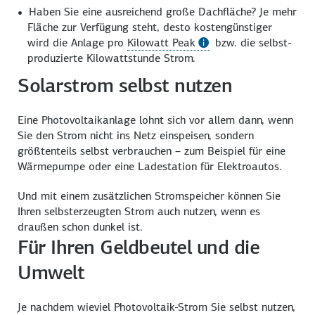
Haben Sie eine aus­reichend große Dach­fläche? Je mehr
Fläche zur Verfügung steht, desto kosten­günstiger
wird die Anlage pro
Kilowatt Peak
bzw. die selbst­
produzierte Kilowatt
stunde Strom.
Solarstrom selbst nutzen
Eine Photo­voltaik­anlage lohnt sich vor allem dann, wenn
Sie den Strom nicht ins Netz einspeisen, sondern
größten­teils selbst verbrauchen – zum Beispiel für eine
Wärme­pumpe oder eine Lade­station für Elektro­autos.
Und mit einem zusätzlichen Strom­speicher können Sie
Ihren selbst­erzeugten Strom auch nutzen, wenn es
draußen schon dunkel ist.
Für Ihren Geldbeutel und die
Umwelt
Je nachdem wieviel Photo
voltaik-Strom Sie selbst nutzen,