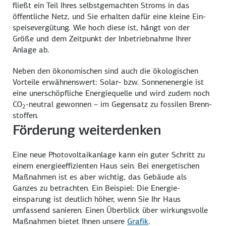
fließt ein Teil Ihres selbst­gemachten Stroms in das
öffentliche Netz, und Sie erhalten dafür eine kleine Ein­
speise­ver­gütung. Wie hoch diese ist, hängt von der
Größe und dem Zeit­punkt der Inbetrieb­nahme Ihrer
Anlage ab.
Neben den öko­nomischen sind auch die öko­logischen
Vorteile erwähnens­wert: Solar- bzw. Sonnen­energie ist
eine un­erschöpf­liche Energie­quelle und wird zudem noch
CO
-neutral gewonnen – im Gegen­satz zu fossilen Brenn­
2
stoffen.
Förderung weiterdenken
Eine neue Photo­voltaik­anlage kann ein guter Schritt zu
einem energie­effizienten Haus sein. Bei energetischen
Maß­nahmen ist es aber wichtig, das Gebäude als
Ganzes zu betrachten. Ein Beispiel: Die Energie­
einsparung ist deutlich höher, wenn Sie Ihr Haus
umfassend sanieren. Einen Überblick über wirkungs­volle
Maß­nahmen bietet Ihnen unsere
Grafik
.